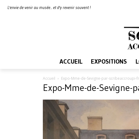
L'envie de venir au musée... et d'y revenir souvent !
ACCUEIL
EXPOSITIONS
Accueil
Expo-Mme-de-Sevigne-par-scribeaccroupi-f
Expo-Mme-de-Sevigne-pa