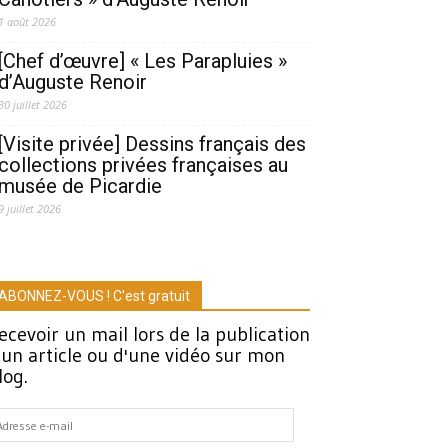
1 août 2026
[Chef d’œuvre] « Les Parapluies »
d’Auguste Renoir
30 juillet 2026
[Visite privée] Dessins français des
collections privées françaises au
musée de Picardie
9 juillet 2026
ABONNEZ-VOUS ! C'est gratuit
ecevoir un mail lors de la publication
'un article ou d'une vidéo sur mon
log.
dresse
-