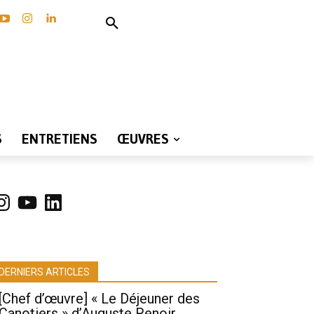
S
ENTRETIENS
ŒUVRES
nstagram
YouTube
LinkedIn
DERNIERS ARTICLES
[Chef d’œuvre] « Le Déjeuner des
Canotiers » d’Auguste Renoir