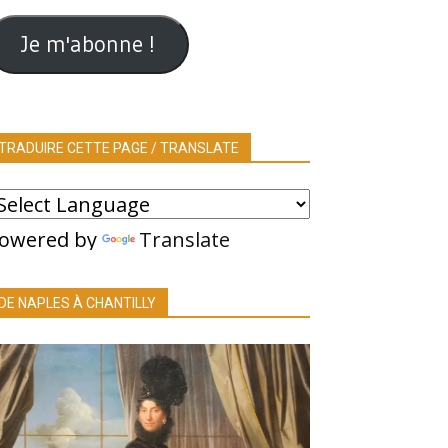
ail
Je m'abonne !
TRADUIRE CETTE PAGE / TRANSLATE
owered by
Translate
DE NAPLES À CHANTILLY