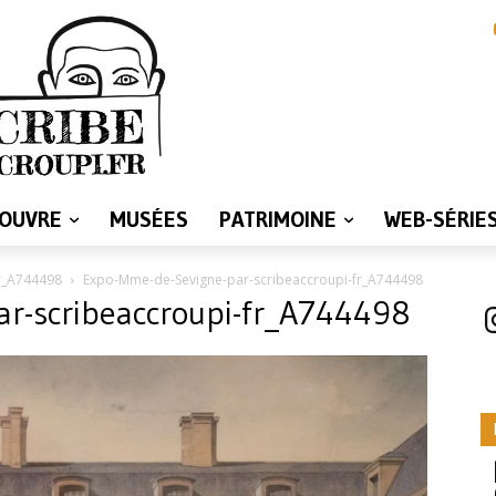
LOUVRE
MUSÉES
PATRIMOINE
WEB-SÉRIE
r_A744498
Expo-Mme-de-Sevigne-par-scribeaccroupi-fr_A744498
r-scribeaccroupi-fr_A744498
I