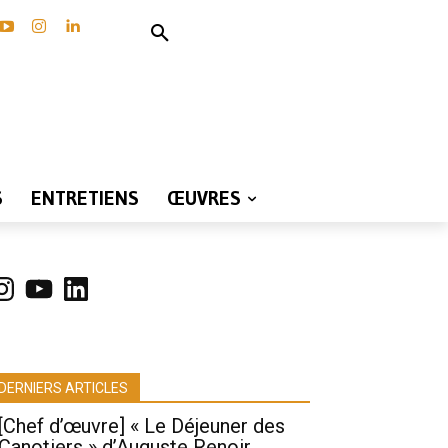
S
ENTRETIENS
ŒUVRES
nstagram
YouTube
LinkedIn
DERNIERS ARTICLES
[Chef d’œuvre] « Le Déjeuner des
Canotiers » d’Auguste Renoir