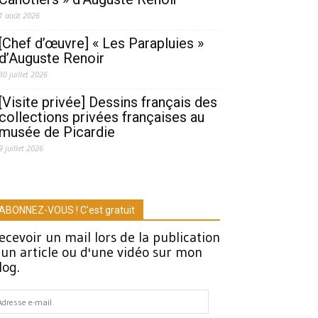
1 août 2026
[Chef d’œuvre] « Les Parapluies »
d’Auguste Renoir
30 juillet 2026
[Visite privée] Dessins français des
collections privées françaises au
musée de Picardie
9 juillet 2026
ABONNEZ-VOUS ! C'est gratuit
ecevoir un mail lors de la publication
'un article ou d'une vidéo sur mon
log.
dresse
-