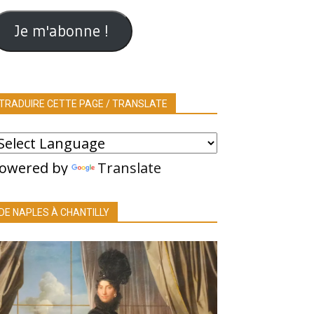
ail
Je m'abonne !
TRADUIRE CETTE PAGE / TRANSLATE
owered by
Translate
DE NAPLES À CHANTILLY