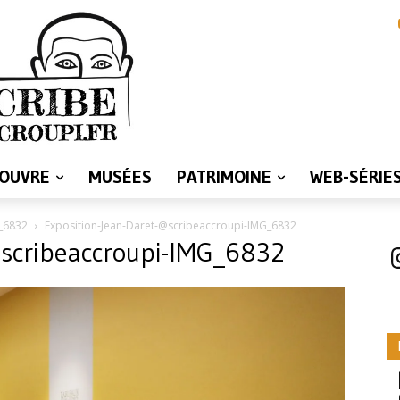
LOUVRE
MUSÉES
PATRIMOINE
WEB-SÉRIE
G_6832
Exposition-Jean-Daret-@scribeaccroupi-IMG_6832
@scribeaccroupi-IMG_6832
I