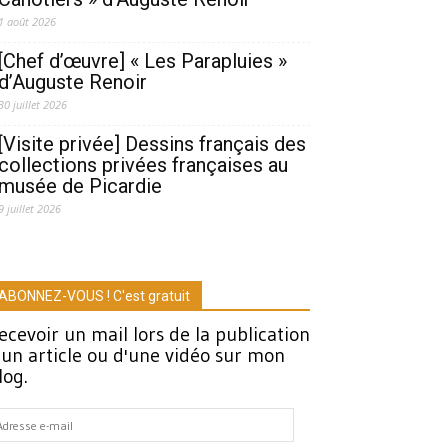
1 août 2026
[Chef d’œuvre] « Les Parapluies »
d’Auguste Renoir
30 juillet 2026
[Visite privée] Dessins français des
collections privées françaises au
musée de Picardie
9 juillet 2026
ABONNEZ-VOUS ! C'est gratuit
ecevoir un mail lors de la publication
'un article ou d'une vidéo sur mon
log.
dresse
-