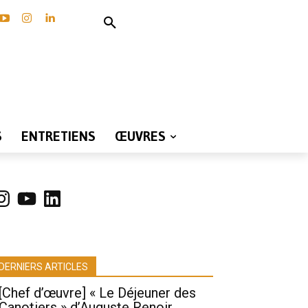
S
ENTRETIENS
ŒUVRES
nstagram
YouTube
LinkedIn
DERNIERS ARTICLES
[Chef d’œuvre] « Le Déjeuner des
Canotiers » d’Auguste Renoir