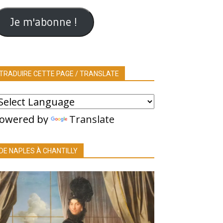
ail
Je m'abonne !
TRADUIRE CETTE PAGE / TRANSLATE
owered by
Translate
DE NAPLES À CHANTILLY