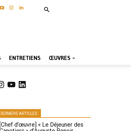
S
ENTRETIENS
ŒUVRES
nstagram
YouTube
LinkedIn
DERNIERS ARTICLES
[Chef d’œuvre] « Le Déjeuner des
Canotiers » d’Auguste Renoir