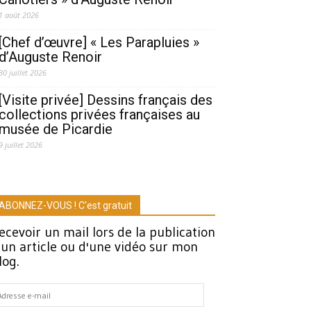
1 août 2026
[Chef d’œuvre] « Les Parapluies »
d’Auguste Renoir
30 juillet 2026
[Visite privée] Dessins français des
collections privées françaises au
musée de Picardie
9 juillet 2026
ABONNEZ-VOUS ! C'est gratuit
ecevoir un mail lors de la publication
'un article ou d'une vidéo sur mon
log.
dresse
-