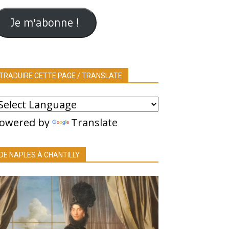
ail
Je m'abonne !
TRADUIRE CETTE PAGE / TRANSLATE
owered by
Translate
DE NAPLES À CHANTILLY