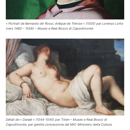
« Portrait de Bernardo de’ Rossi, évêque de Trévise » (1505) par Lorenzo Lotto
(vers 1480 – 1556) – Museo e Real Bosco di Capodimonte
Détail de « Danaé » (1544-1545) par Titien – Museo e Real Bosco di
Capodimonte, per gentile concessione del MIC-Ministero della Cultura