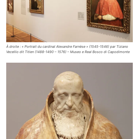
À droite : « Portrait du cardinal Alexandre Farnèse » (1545-1546) par Tiziano
Vecellio dit Titien (1488-1490 – 1576) – Museo e Real Bosco di Capodimonte