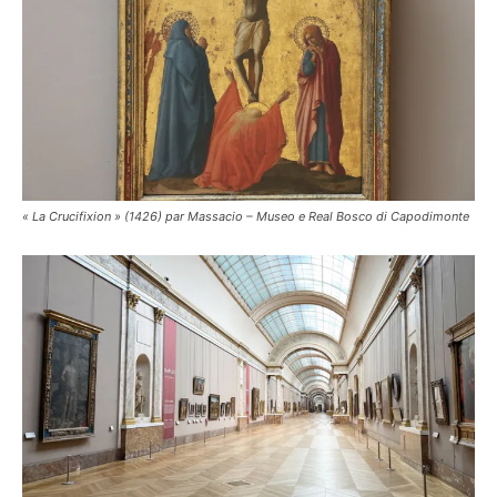
« La Crucifixion » (1426) par Massacio – Museo e Real Bosco di Capodimonte