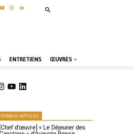
S
ENTRETIENS
ŒUVRES
nstagram
YouTube
LinkedIn
DERNIERS ARTICLES
[Chef d’œuvre] « Le Déjeuner des
Canotiers » d’Auguste Renoir