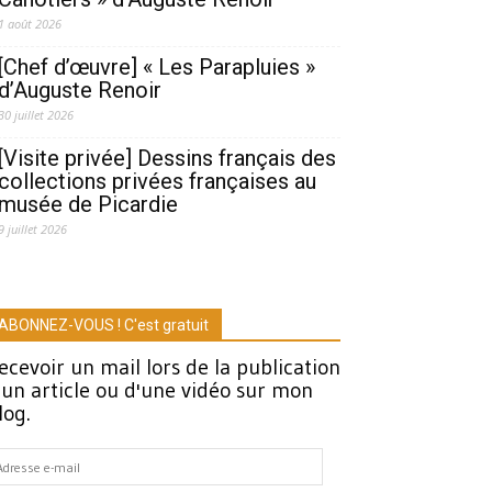
1 août 2026
[Chef d’œuvre] « Les Parapluies »
d’Auguste Renoir
30 juillet 2026
[Visite privée] Dessins français des
collections privées françaises au
musée de Picardie
9 juillet 2026
ABONNEZ-VOUS ! C'est gratuit
ecevoir un mail lors de la publication
'un article ou d'une vidéo sur mon
log.
dresse
-