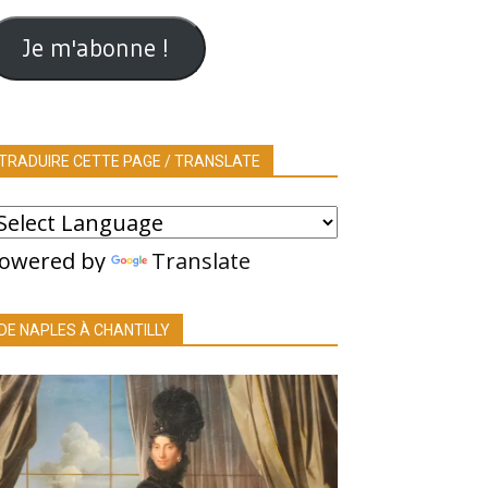
ail
Je m'abonne !
TRADUIRE CETTE PAGE / TRANSLATE
owered by
Translate
DE NAPLES À CHANTILLY