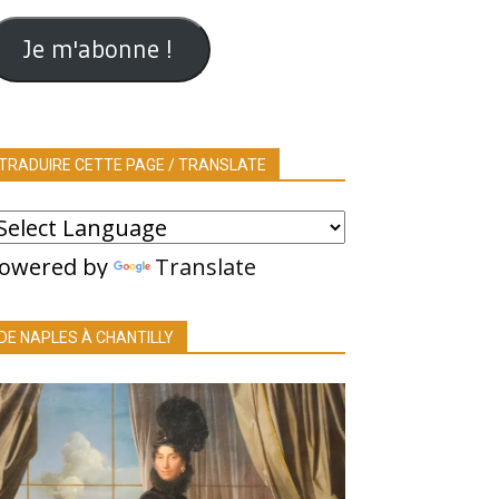
ail
Je m'abonne !
TRADUIRE CETTE PAGE / TRANSLATE
owered by
Translate
DE NAPLES À CHANTILLY