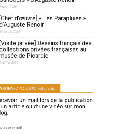
1 août 2026
[Chef d’œuvre] « Les Parapluies »
d’Auguste Renoir
30 juillet 2026
[Visite privée] Dessins français des
collections privées françaises au
musée de Picardie
9 juillet 2026
ABONNEZ-VOUS ! C'est gratuit
ecevoir un mail lors de la publication
'un article ou d'une vidéo sur mon
log.
dresse
-