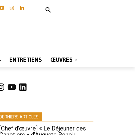
S
ENTRETIENS
ŒUVRES
nstagram
YouTube
LinkedIn
DERNIERS ARTICLES
[Chef d’œuvre] « Le Déjeuner des
Canotiers » d’Auguste Renoir