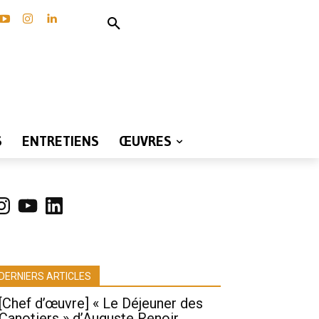
S
ENTRETIENS
ŒUVRES
nstagram
YouTube
LinkedIn
DERNIERS ARTICLES
[Chef d’œuvre] « Le Déjeuner des
Canotiers » d’Auguste Renoir