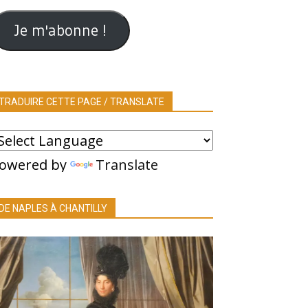
ail
Je m'abonne !
TRADUIRE CETTE PAGE / TRANSLATE
owered by
Translate
DE NAPLES À CHANTILLY