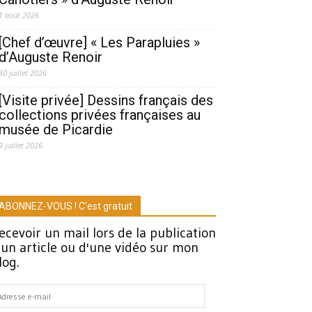
1 août 2026
[Chef d’œuvre] « Les Parapluies »
d’Auguste Renoir
30 juillet 2026
[Visite privée] Dessins français des
collections privées françaises au
musée de Picardie
9 juillet 2026
ABONNEZ-VOUS ! C'est gratuit
ecevoir un mail lors de la publication
'un article ou d'une vidéo sur mon
log.
dresse
-