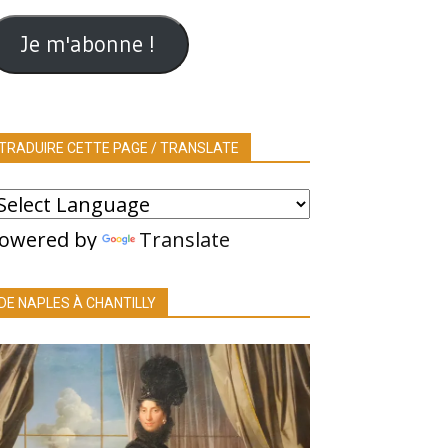
ail
Je m'abonne !
TRADUIRE CETTE PAGE / TRANSLATE
owered by
Translate
DE NAPLES À CHANTILLY