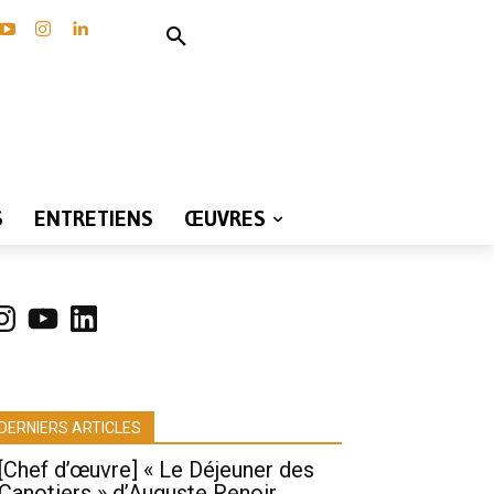
S
ENTRETIENS
ŒUVRES
nstagram
YouTube
LinkedIn
DERNIERS ARTICLES
[Chef d’œuvre] « Le Déjeuner des
Canotiers » d’Auguste Renoir