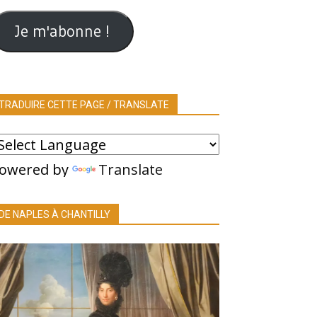
ail
Je m'abonne !
TRADUIRE CETTE PAGE / TRANSLATE
owered by
Translate
DE NAPLES À CHANTILLY