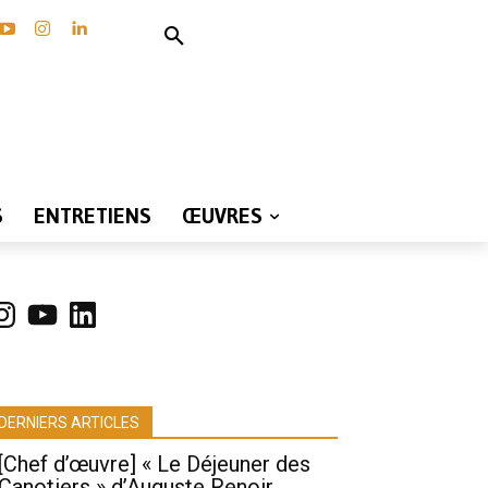
S
ENTRETIENS
ŒUVRES
nstagram
YouTube
LinkedIn
DERNIERS ARTICLES
[Chef d’œuvre] « Le Déjeuner des
Canotiers » d’Auguste Renoir