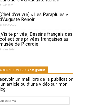
1 août 2026
[Chef d’œuvre] « Les Parapluies »
d’Auguste Renoir
30 juillet 2026
[Visite privée] Dessins français des
collections privées françaises au
musée de Picardie
9 juillet 2026
ABONNEZ-VOUS ! C'est gratuit
ecevoir un mail lors de la publication
'un article ou d'une vidéo sur mon
log.
dresse
-