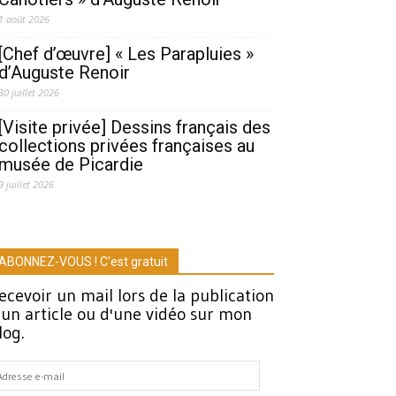
1 août 2026
[Chef d’œuvre] « Les Parapluies »
d’Auguste Renoir
30 juillet 2026
[Visite privée] Dessins français des
collections privées françaises au
musée de Picardie
9 juillet 2026
ABONNEZ-VOUS ! C'est gratuit
ecevoir un mail lors de la publication
'un article ou d'une vidéo sur mon
log.
dresse
-