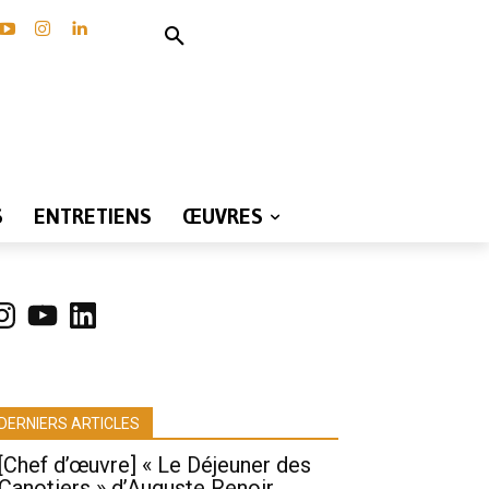
S
ENTRETIENS
ŒUVRES
nstagram
YouTube
LinkedIn
DERNIERS ARTICLES
[Chef d’œuvre] « Le Déjeuner des
Canotiers » d’Auguste Renoir