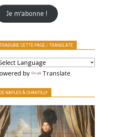
ail
Je m'abonne !
TRADUIRE CETTE PAGE / TRANSLATE
owered by
Translate
DE NAPLES À CHANTILLY