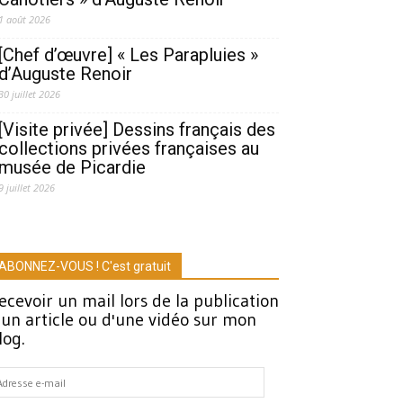
1 août 2026
[Chef d’œuvre] « Les Parapluies »
d’Auguste Renoir
30 juillet 2026
[Visite privée] Dessins français des
collections privées françaises au
musée de Picardie
9 juillet 2026
ABONNEZ-VOUS ! C'est gratuit
ecevoir un mail lors de la publication
'un article ou d'une vidéo sur mon
log.
dresse
-