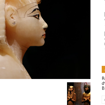
R
d
B
A
e