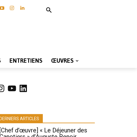
S
ENTRETIENS
ŒUVRES
nstagram
YouTube
LinkedIn
DERNIERS ARTICLES
[Chef d’œuvre] « Le Déjeuner des
Canotiers » d’Auguste Renoir