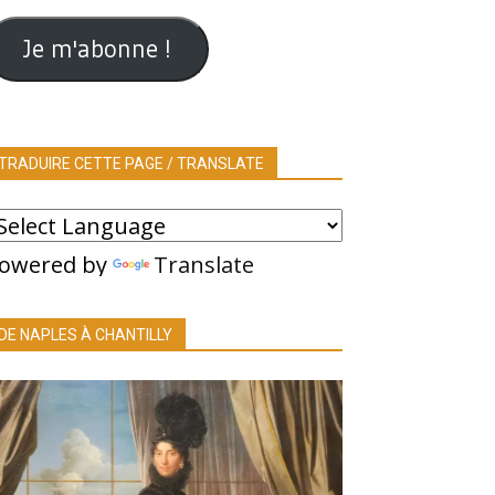
ail
Je m'abonne !
TRADUIRE CETTE PAGE / TRANSLATE
owered by
Translate
DE NAPLES À CHANTILLY