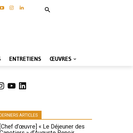
S
ENTRETIENS
ŒUVRES
nstagram
YouTube
LinkedIn
DERNIERS ARTICLES
[Chef d’œuvre] « Le Déjeuner des
Canotiers » d’Auguste Renoir