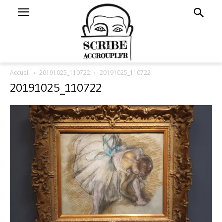
Accueil
20191025_110722
20191025_110722
20191025_110722