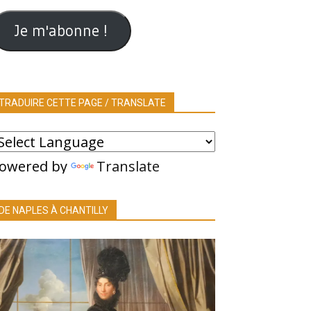
ail
Je m'abonne !
TRADUIRE CETTE PAGE / TRANSLATE
owered by
Translate
DE NAPLES À CHANTILLY