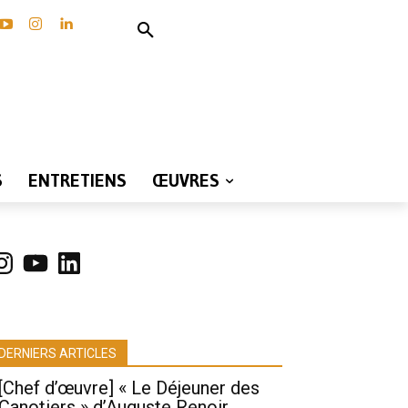
S
ENTRETIENS
ŒUVRES
nstagram
YouTube
LinkedIn
DERNIERS ARTICLES
[Chef d’œuvre] « Le Déjeuner des
Canotiers » d’Auguste Renoir