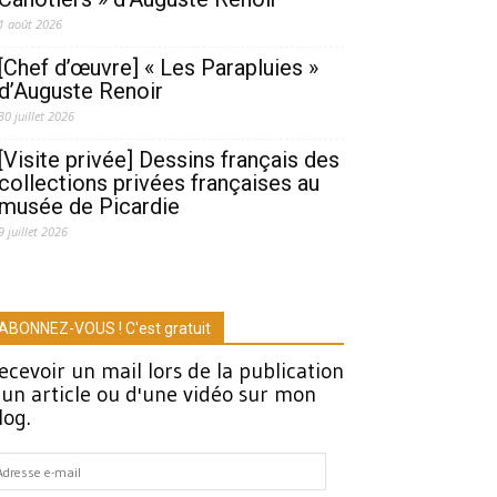
1 août 2026
[Chef d’œuvre] « Les Parapluies »
d’Auguste Renoir
30 juillet 2026
[Visite privée] Dessins français des
collections privées françaises au
musée de Picardie
9 juillet 2026
ABONNEZ-VOUS ! C'est gratuit
ecevoir un mail lors de la publication
'un article ou d'une vidéo sur mon
log.
dresse
-