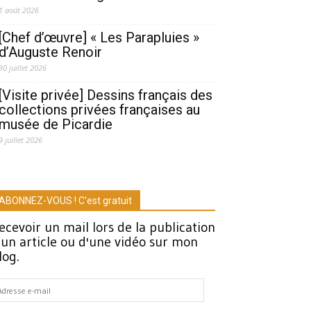
1 août 2026
[Chef d’œuvre] « Les Parapluies »
d’Auguste Renoir
30 juillet 2026
[Visite privée] Dessins français des
collections privées françaises au
musée de Picardie
9 juillet 2026
ABONNEZ-VOUS ! C'est gratuit
ecevoir un mail lors de la publication
'un article ou d'une vidéo sur mon
log.
dresse
-