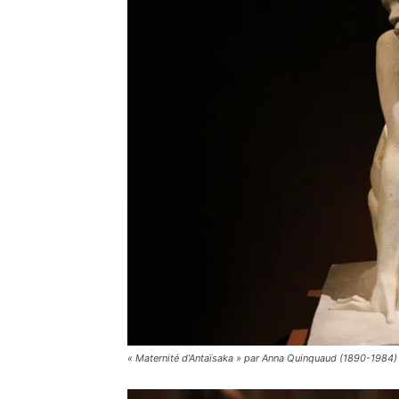
« Maternité d’Antaïsaka » par Anna Quinquaud (1890-1984)