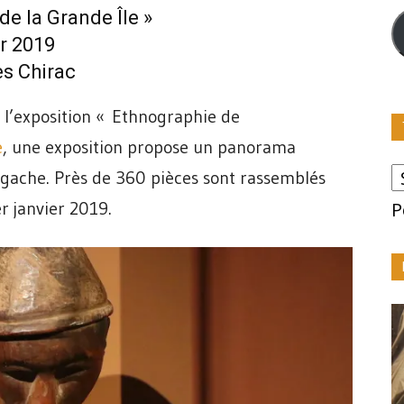
m
e la Grande Île »
r 2019
s Chirac
 l’exposition « Ethnographie de
e
, une exposition propose un panorama
lgache. Près de 360 pièces sont rassemblés
r janvier 2019.
P