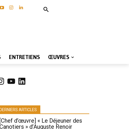
S
ENTRETIENS
ŒUVRES
nstagram
YouTube
LinkedIn
DERNIERS ARTICLES
[Chef d’œuvre] « Le Déjeuner des
Canotiers » d’Auguste Renoir