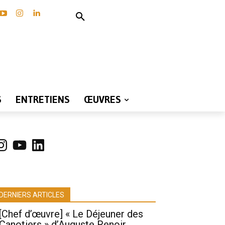
S
ENTRETIENS
ŒUVRES
nstagram
YouTube
LinkedIn
DERNIERS ARTICLES
[Chef d’œuvre] « Le Déjeuner des
Canotiers » d’Auguste Renoir