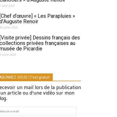
1 août 2026
[Chef d’œuvre] « Les Parapluies »
d’Auguste Renoir
30 juillet 2026
[Visite privée] Dessins français des
collections privées françaises au
musée de Picardie
9 juillet 2026
ABONNEZ-VOUS ! C'est gratuit
ecevoir un mail lors de la publication
'un article ou d'une vidéo sur mon
log.
dresse
-