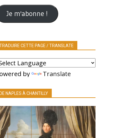
ail
Je m'abonne !
TRADUIRE CETTE PAGE / TRANSLATE
owered by
Translate
DE NAPLES À CHANTILLY