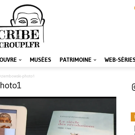
LOUVRE
MUSÉES
PATRIMOINE
WEB-SÉRIE
ziembowski-photo1
hoto1
I