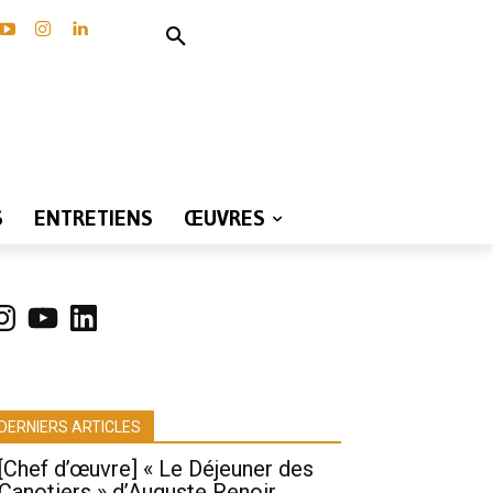
S
ENTRETIENS
ŒUVRES
nstagram
YouTube
LinkedIn
DERNIERS ARTICLES
[Chef d’œuvre] « Le Déjeuner des
Canotiers » d’Auguste Renoir