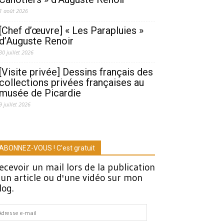
1 août 2026
[Chef d’œuvre] « Les Parapluies »
d’Auguste Renoir
30 juillet 2026
[Visite privée] Dessins français des
collections privées françaises au
musée de Picardie
9 juillet 2026
ABONNEZ-VOUS ! C'est gratuit
ecevoir un mail lors de la publication
'un article ou d'une vidéo sur mon
log.
dresse
-