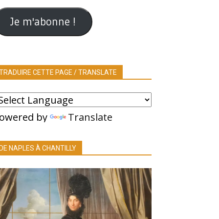
ail
Je m'abonne !
TRADUIRE CETTE PAGE / TRANSLATE
owered by
Translate
DE NAPLES À CHANTILLY