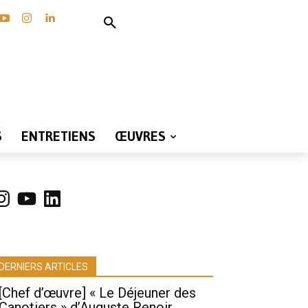
S
ENTRETIENS
ŒUVRES
nstagram
YouTube
LinkedIn
DERNIERS ARTICLES
[Chef d’œuvre] « Le Déjeuner des
Canotiers » d’Auguste Renoir