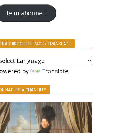
ail
Je m'abonne !
TRADUIRE CETTE PAGE / TRANSLATE
owered by
Translate
DE NAPLES À CHANTILLY