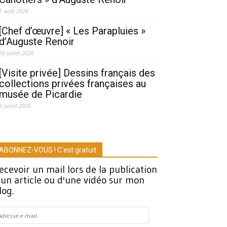
1 août 2026
[Chef d’œuvre] « Les Parapluies »
d’Auguste Renoir
30 juillet 2026
[Visite privée] Dessins français des
collections privées françaises au
musée de Picardie
9 juillet 2026
ABONNEZ-VOUS ! C'est gratuit
ecevoir un mail lors de la publication
'un article ou d'une vidéo sur mon
log.
dresse
-