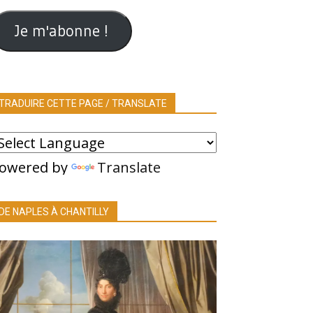
ail
Je m'abonne !
TRADUIRE CETTE PAGE / TRANSLATE
owered by
Translate
DE NAPLES À CHANTILLY