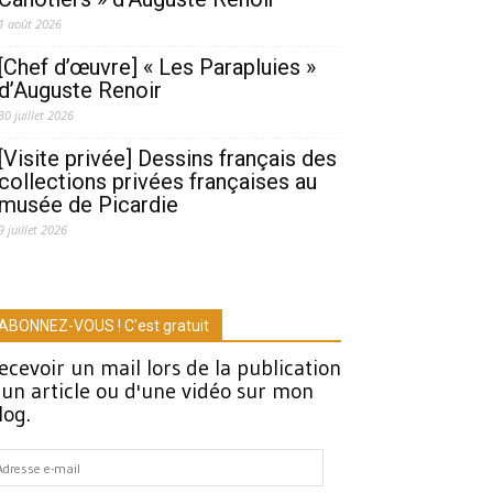
1 août 2026
[Chef d’œuvre] « Les Parapluies »
d’Auguste Renoir
30 juillet 2026
[Visite privée] Dessins français des
collections privées françaises au
musée de Picardie
9 juillet 2026
ABONNEZ-VOUS ! C'est gratuit
ecevoir un mail lors de la publication
'un article ou d'une vidéo sur mon
log.
dresse
-