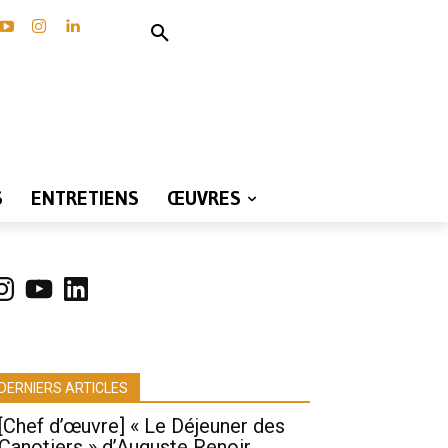
S
ENTRETIENS
ŒUVRES
nstagram
YouTube
LinkedIn
DERNIERS ARTICLES
[Chef d’œuvre] « Le Déjeuner des
Canotiers » d’Auguste Renoir