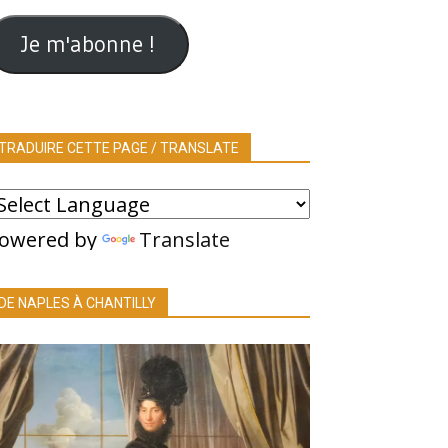
ail
Je m'abonne !
TRADUIRE CETTE PAGE / TRANSLATE
owered by
Translate
DE NAPLES À CHANTILLY