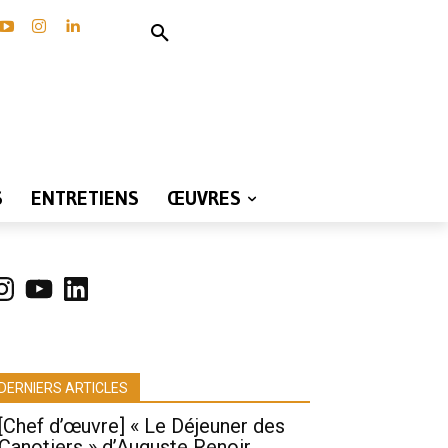
S
ENTRETIENS
ŒUVRES
nstagram
YouTube
LinkedIn
DERNIERS ARTICLES
[Chef d’œuvre] « Le Déjeuner des
Canotiers » d’Auguste Renoir