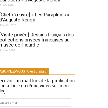
1 août 2026
[Chef d’œuvre] « Les Parapluies »
d’Auguste Renoir
30 juillet 2026
[Visite privée] Dessins français des
collections privées françaises au
musée de Picardie
9 juillet 2026
ABONNEZ-VOUS ! C'est gratuit
ecevoir un mail lors de la publication
'un article ou d'une vidéo sur mon
log.
dresse
-