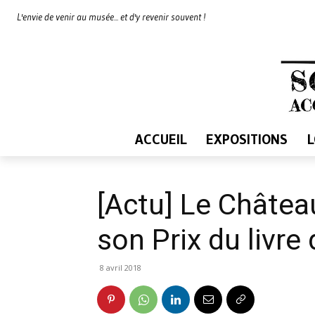
L'envie de venir au musée... et d'y revenir souvent !
ACCUEIL
EXPOSITIONS
[Actu] Le Château
son Prix du livre 
8 avril 2018