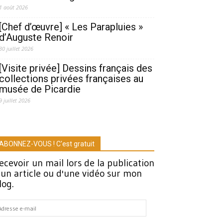
1 août 2026
[Chef d’œuvre] « Les Parapluies »
d’Auguste Renoir
30 juillet 2026
[Visite privée] Dessins français des
collections privées françaises au
musée de Picardie
9 juillet 2026
ABONNEZ-VOUS ! C'est gratuit
ecevoir un mail lors de la publication
'un article ou d'une vidéo sur mon
log.
dresse
-