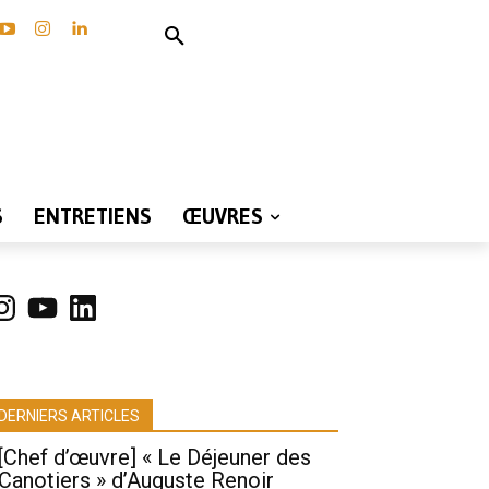
S
ENTRETIENS
ŒUVRES
nstagram
YouTube
LinkedIn
DERNIERS ARTICLES
[Chef d’œuvre] « Le Déjeuner des
Canotiers » d’Auguste Renoir