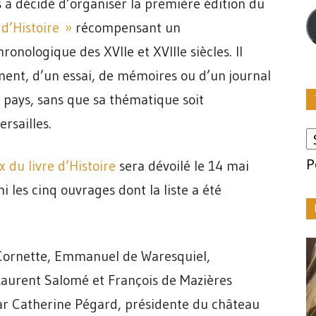
m
s a décidé d’organiser la première édition du
 d’Histoire »
récompensant un
ronologique des XVIIe et XVIIIe siècles. Il
ment, d’un essai, de mémoires ou d’un journal
 pays, sans que sa thématique soit
rsailles.
P
x du livre d’Histoire
sera dévoilé le 14 mai
i les cinq ouvrages dont la liste a été
 Cornette, Emmanuel de Waresquiel,
Laurent Salomé et François de Mazières
ar Catherine Pégard, présidente du château