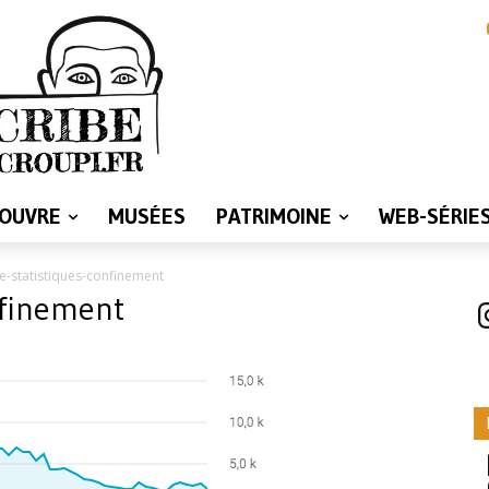
LOUVRE
MUSÉES
PATRIMOINE
WEB-SÉRIE
e-statistiques-confinement
nfinement
I