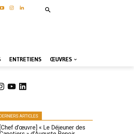
S
ENTRETIENS
ŒUVRES
nstagram
YouTube
LinkedIn
DERNIERS ARTICLES
[Chef d’œuvre] « Le Déjeuner des
Canotiers » d’Auguste Renoir