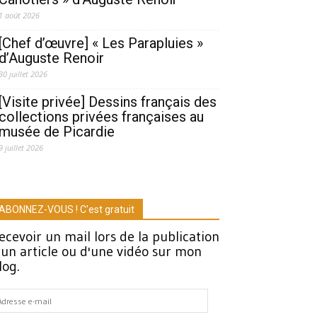
1 août 2026
[Chef d’œuvre] « Les Parapluies »
d’Auguste Renoir
30 juillet 2026
[Visite privée] Dessins français des
collections privées françaises au
musée de Picardie
9 juillet 2026
ABONNEZ-VOUS ! C'est gratuit
ecevoir un mail lors de la publication
'un article ou d'une vidéo sur mon
log.
dresse
-