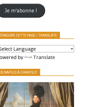
ail
Je m'abonne !
TRADUIRE CETTE PAGE / TRANSLATE
owered by
Translate
DE NAPLES À CHANTILLY