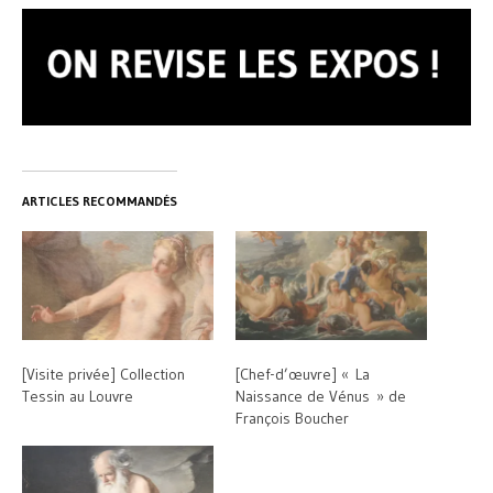
ARTICLES RECOMMANDÉS
[Visite privée] Collection
[Chef-d’œuvre] « La
Tessin au Louvre
Naissance de Vénus » de
François Boucher