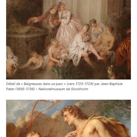
Détail de « Baigneuses dans un parc » (vers 1725-1729) par Jean-Baptiste
Pater (1695-1736) – Nationalmuseum de Stockholm