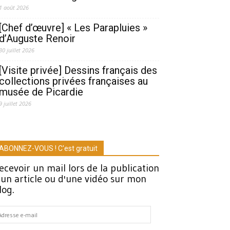
1 août 2026
[Chef d’œuvre] « Les Parapluies »
d’Auguste Renoir
30 juillet 2026
[Visite privée] Dessins français des
collections privées françaises au
musée de Picardie
9 juillet 2026
ABONNEZ-VOUS ! C'est gratuit
ecevoir un mail lors de la publication
'un article ou d'une vidéo sur mon
log.
dresse
-