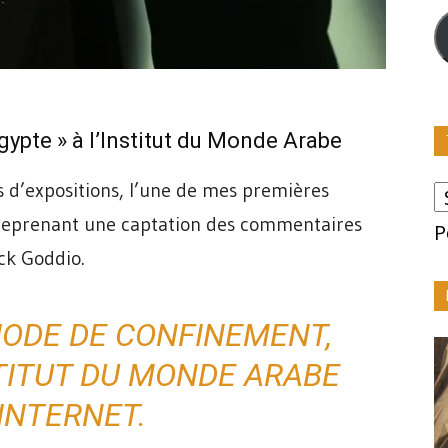
m
Egypte » à l’Institut du Monde Arabe
s d’expositions, l’une de mes premières
o, reprenant une captation des commentaires
P
ck Goddio.
IODE DE CONFINEMENT,
TITUT DU MONDE ARABE
INTERNET.