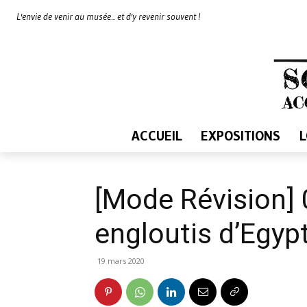
L'envie de venir au musée... et d'y revenir souvent !
ACCUEIL
EXPOSITIONS
[Mode Révision] 
engloutis d’Egyp
19 mars 2020