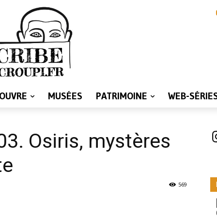
LOUVRE
MUSÉES
PATRIMOINE
WEB-SÉRIE
I
03. Osiris, mystères
te
569