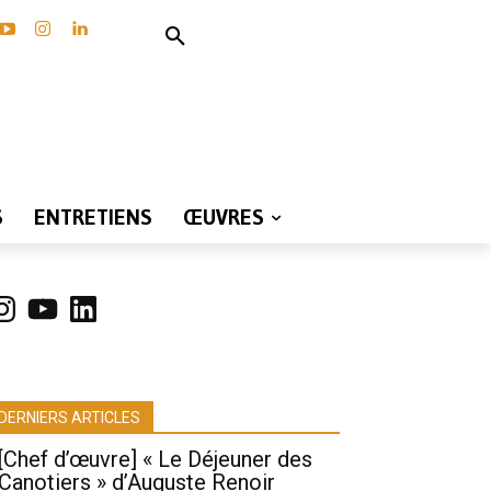
S
ENTRETIENS
ŒUVRES
nstagram
YouTube
LinkedIn
DERNIERS ARTICLES
[Chef d’œuvre] « Le Déjeuner des
Canotiers » d’Auguste Renoir