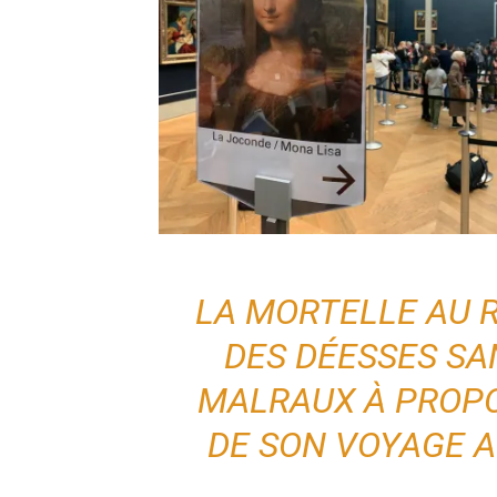
LA MORTELLE AU 
DES DÉESSES SA
MALRAUX À PROPO
DE SON VOYAGE A