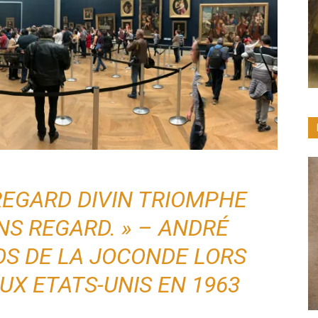
REGARD DIVIN TRIOMPHE
NS REGARD. » – ANDRÉ
S DE LA JOCONDE LORS
UX ETATS-UNIS EN 1963