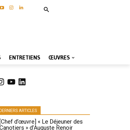
S
ENTRETIENS
ŒUVRES
nstagram
YouTube
LinkedIn
DERNIERS ARTICLES
[Chef d’œuvre] « Le Déjeuner des
Canotiers » d’Auguste Renoir