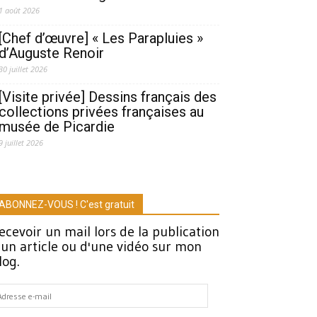
1 août 2026
[Chef d’œuvre] « Les Parapluies »
d’Auguste Renoir
30 juillet 2026
[Visite privée] Dessins français des
collections privées françaises au
musée de Picardie
9 juillet 2026
ABONNEZ-VOUS ! C'est gratuit
ecevoir un mail lors de la publication
'un article ou d'une vidéo sur mon
log.
dresse
-