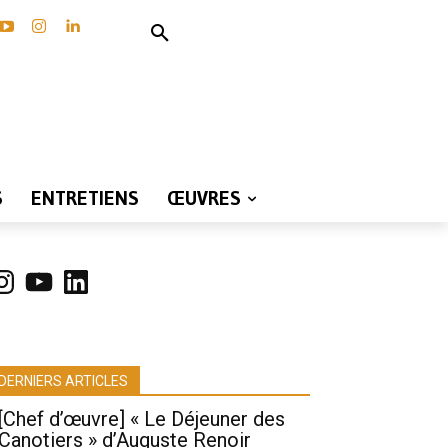
S
ENTRETIENS
ŒUVRES
nstagram
YouTube
LinkedIn
DERNIERS ARTICLES
[Chef d’œuvre] « Le Déjeuner des
Canotiers » d’Auguste Renoir