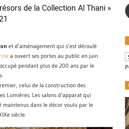
m
résors de la Collection Al Thani »
021
ion
et d’aménagement qui s’est déroulé
rine
a ouvert ses portes au public en juin
 occupé pendant plus de 200 ans par le
P
e.
premier, celui de la construction des
 des Lumières. Les salons d’apparat qui
é maintenus dans le décor voulu par le
IXe siècle.