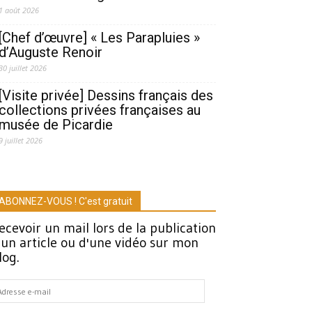
1 août 2026
[Chef d’œuvre] « Les Parapluies »
d’Auguste Renoir
30 juillet 2026
[Visite privée] Dessins français des
collections privées françaises au
musée de Picardie
9 juillet 2026
ABONNEZ-VOUS ! C'est gratuit
ecevoir un mail lors de la publication
'un article ou d'une vidéo sur mon
log.
dresse
-