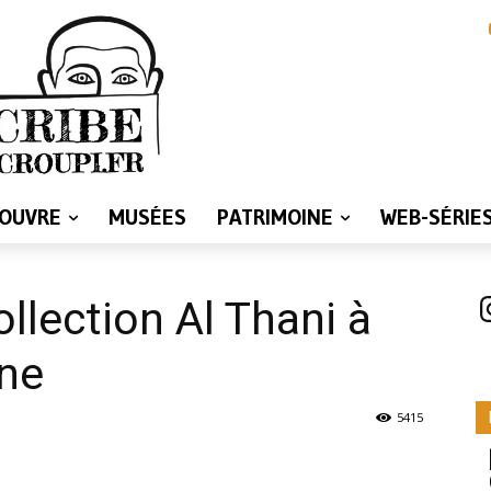
LOUVRE
MUSÉES
PATRIMOINE
WEB-SÉRIE
I
ollection Al Thani à
ine
5415