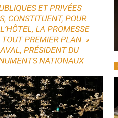
UBLIQUES ET PRIVÉES
S, CONSTITUENT, POUR
 L’HÔTEL, LA PROMESSE
 TOUT PREMIER PLAN. »
LAVAL, PRÉSIDENT DU
ONUMENTS NATIONAUX