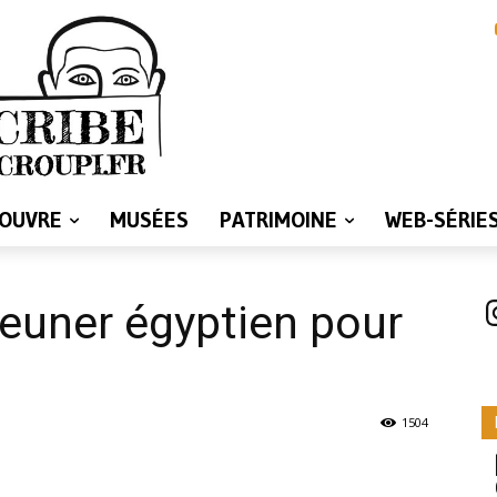
LOUVRE
MUSÉES
PATRIMOINE
WEB-SÉRIE
I
euner égyptien pour
1504