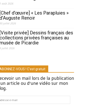
1 août 2026
[Chef d’œuvre] « Les Parapluies »
d’Auguste Renoir
30 juillet 2026
[Visite privée] Dessins français des
collections privées françaises au
musée de Picardie
9 juillet 2026
ABONNEZ-VOUS ! C'est gratuit
ecevoir un mail lors de la publication
'un article ou d'une vidéo sur mon
log.
dresse
-