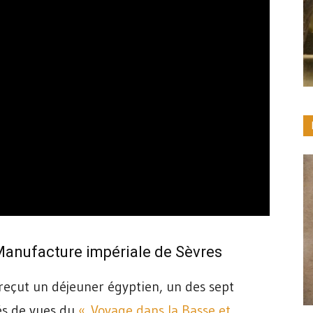
 Manufacture impériale de Sèvres
reçut un déjeuner égyptien, un des sept
rés de vues du
« Voyage dans la Basse et