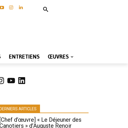
S
ENTRETIENS
ŒUVRES
nstagram
YouTube
LinkedIn
DERNIERS ARTICLES
[Chef d’œuvre] « Le Déjeuner des
Canotiers » d’Auguste Renoir