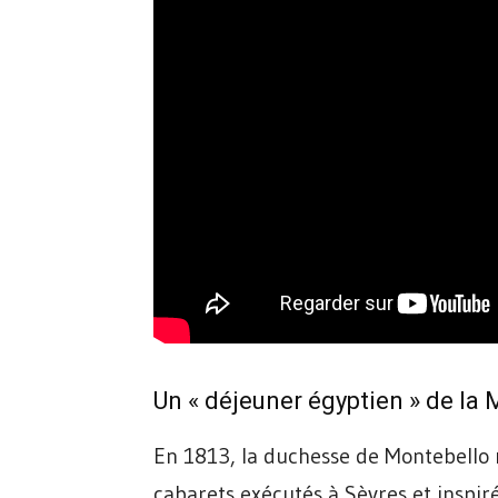
Un « déjeuner égyptien » de la
En 1813, la duchesse de Montebello 
cabarets exécutés à Sèvres et inspi