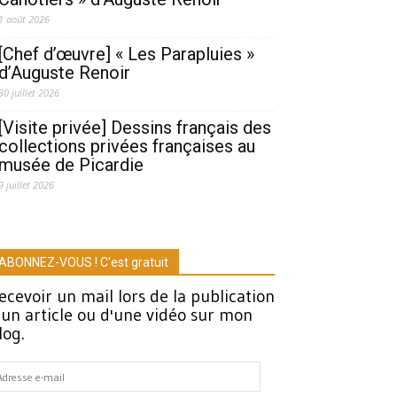
1 août 2026
[Chef d’œuvre] « Les Parapluies »
d’Auguste Renoir
30 juillet 2026
[Visite privée] Dessins français des
collections privées françaises au
musée de Picardie
9 juillet 2026
ABONNEZ-VOUS ! C'est gratuit
ecevoir un mail lors de la publication
'un article ou d'une vidéo sur mon
log.
dresse
-