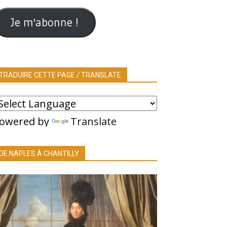
ail
Je m'abonne !
TRADUIRE CETTE PAGE / TRANSLATE
owered by
Translate
DE NAPLES À CHANTILLY