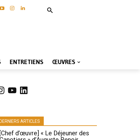
S
ENTRETIENS
ŒUVRES
nstagram
YouTube
LinkedIn
DERNIERS ARTICLES
[Chef d’œuvre] « Le Déjeuner des
Canotiers » d’Auguste Renoir