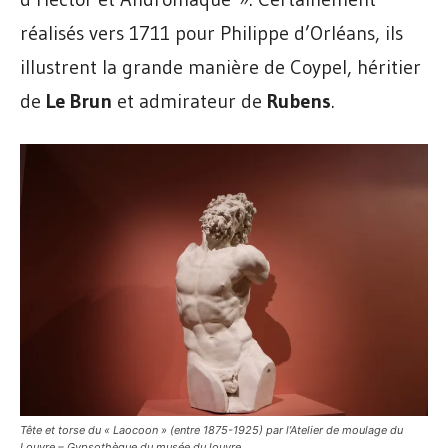
réalisés vers 1711 pour Philippe d’Orléans, ils
illustrent la grande manière de Coypel, héritier
de
Le Brun
et admirateur de
Rubens
.
Tête et torse du « Laocoon » (entre 1875-1925) par l’Atelier de moulage du
Louvre – Gypsothèque du musée du louvre