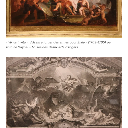
« Vénus invitant Vulcain à forger des armes pour Énée » (1703-1705) par
Antoine Coypel – Musée des Beaux-arts d’Angers