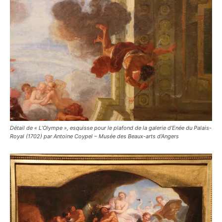
Détail de « L’Olympe », esquisse pour le plafond de la galerie d’Enée du Palais-
Royal (1702) par Antoine Coypel – Musée des Beaux-arts d’Angers