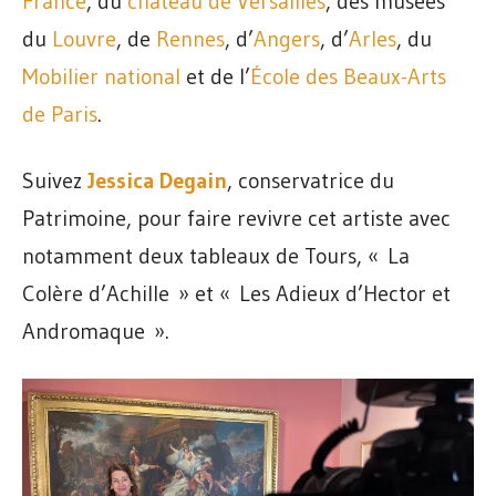
France
, du
château de Versailles
, des musées
du
Louvre
, de
Rennes
, d’
Angers
, d’
Arles
, du
Mobilier national
et de l’
École des Beaux-Arts
de Paris
.
Suivez
Jessica Degain
, conservatrice du
Patrimoine, pour faire revivre cet artiste avec
notamment deux tableaux de Tours, « La
Colère d’Achille » et « Les Adieux d’Hector et
Andromaque ».