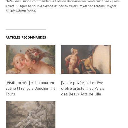
Détail de « Junon commandant à Éole de déchaîner les vents sur Énée » (vers
1702) – Esquisse pour la Galerie d’Énée au Palais Royal par Antoine Coypel –
Musée Réattu (Arles)
ARTICLES RECOMMANDÉS
[Visite privée] « L’amour en
[Visite privée] « Le rêve
scène ! François Boucher » à
d’être artiste » au Palais
Tours
des Beaux-Arts de Lille