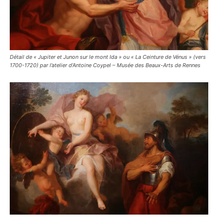
Détail de « Jupiter et Junon sur le mont Ida » ou « La Ceinture de Vénus » (vers
1700-1720) par l’atelier d’Antoine Coypel – Musée des Beaux-Arts de Rennes