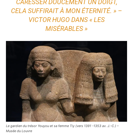
CARESSER DOUCEMENT UN DOIGT,
CELA SUFFIRAIT À MON ÉTERNITÉ. » –
VICTOR HUGO DANS « LES
MISÉRABLES »
Le gardien du trésor Youyou et sa femme Tiy (vers 1391 -1353 av. J.-C.) –
Musée du Louvre