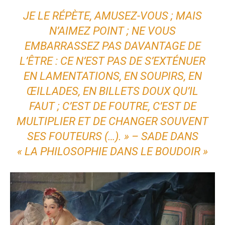
JE LE RÉPÈTE, AMUSEZ-VOUS ; MAIS
N’AIMEZ POINT ; NE VOUS
EMBARRASSEZ PAS DAVANTAGE DE
L’ÊTRE : CE N’EST PAS DE S’EXTÉNUER
EN LAMENTATIONS, EN SOUPIRS, EN
ŒILLADES, EN BILLETS DOUX QU’IL
FAUT ; C’EST DE FOUTRE, C’EST DE
MULTIPLIER ET DE CHANGER SOUVENT
SES FOUTEURS (…). » – SADE DANS
« LA PHILOSOPHIE DANS LE BOUDOIR »