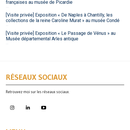
françaises au musée de Picardie
9 juillet 2026
[Visite privée] Exposition « De Naples à Chantilly, les
collections de la reine Caroline Murat » au musée Condé
30 juin 2026
[Visite privée] Exposition « Le Passage de Vénus » au
Musée départemental Arles antique
26 juin 2026
RÉSEAUX SOCIAUX
Retrouvez-moi sur les réseaux sociaux.