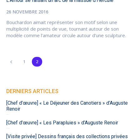
L’Amour se faisant un arc de la massue d’Hercule
26 NOVEMBRE 2016
Bouchardon aimait représenter son motif selon une
multiplicité de points de vue, tournant autour de son
modèle comme l’amateur circule autour d’une sculpture.
1
2
DERNIERS ARTICLES
[Chef d’œuvre] « Le Déjeuner des Canotiers » d’Auguste
Renoir
1 août 2026
[Chef d’œuvre] « Les Parapluies » d’Auguste Renoir
30 juillet 2026
[Visite privée] Dessins français des collections privées